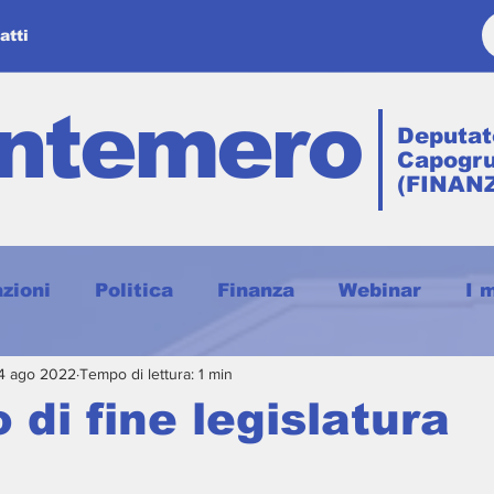
atti
entemero
Deputat
Capogr
(FINAN
zioni
Politica
Finanza
Webinar
I m
4 ago 2022
Tempo di lettura: 1 min
thè con Giulio
Nft & Metaverso
Weekly 
 di fine legislatura