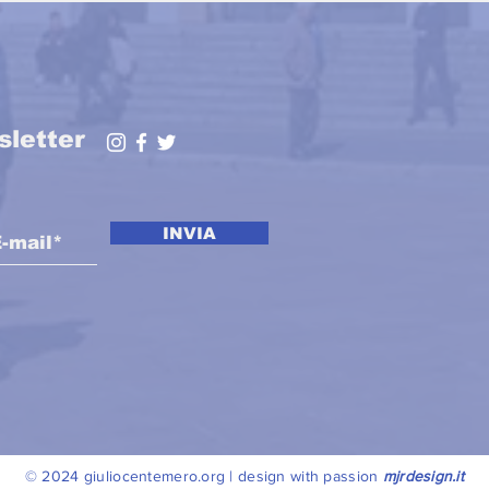
Law is just the
Law
beginning of a full
the
redesign of the Italian
Financial Legislation
framework 🚀
sletter
INVIA
© 2024 giuliocentemero.org | design with passion
mjrdesign.it