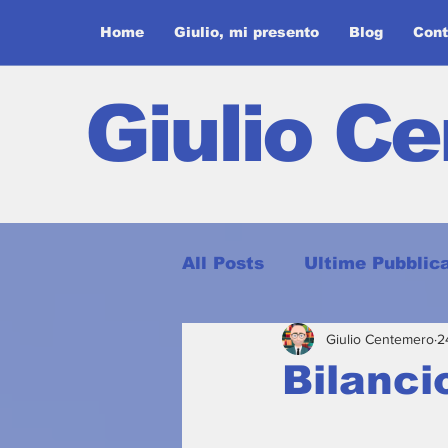
Home
Giulio, mi presento
Blog
Cont
Giulio C
All Posts
Ultime Pubblica
Giulio Centemero
2
Le mie interviste
Un 
Bilancio