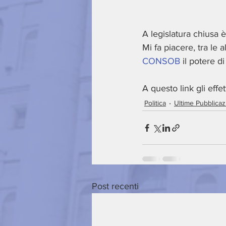
A legislatura chiusa è
Mi fa piacere, tra le
CONSOB
 il potere d
A questo link gli effet
Politica
Ultime Pubblicaz
Post recenti