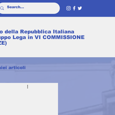
o della Repubblica Italiana
uppo Lega in VI COMMISSIONE
ZE)
iei articoli
News
Weekly News!