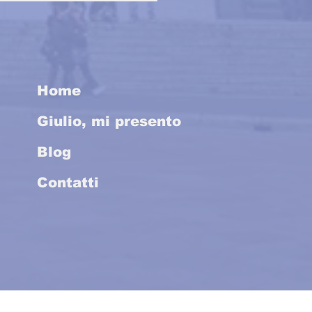
 will be approved by
 Senate
Home
Giulio, mi presento
Blog
Contatti