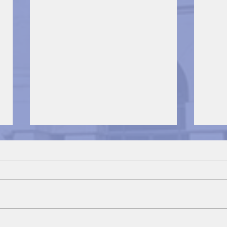
The Capital Markets
The