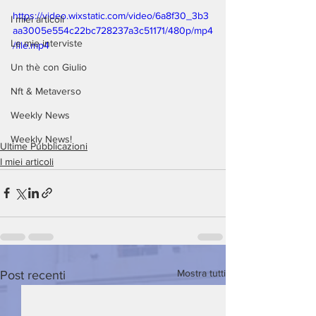
https://video.wixstatic.com/video/6a8f30_3b3
I miei articoli
aa3005e554c22bc728237a3c51171/480p/mp4
Le mie interviste
/file.mp4
Un thè con Giulio
Nft & Metaverso
Weekly News
Weekly News!
Ultime Pubblicazioni
I miei articoli
Mostra tutti
Post recenti