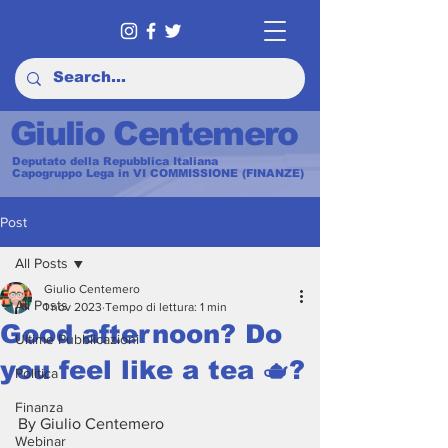
Giulio Centemero
Deputato della Repubblica Italiana
Capogruppo Lega in VI COMMISSIONE (FINANZE)
Post
All Posts
Giulio Centemero
All Posts
1 nov 2023
Tempo di lettura: 1 min
Good afternoon? Do
Ultime Pubblicazioni
you feel like a tea 🫖?
Politica
Finanza
By Giulio Centemero
Webinar