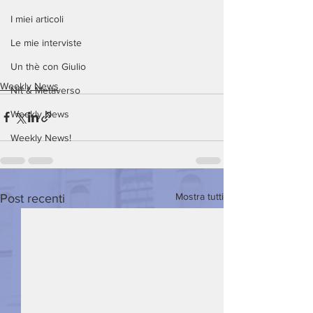
I miei articoli
Le mie interviste
Un thè con Giulio
Weekly News
Nft & Metaverso
Weekly News
Weekly News!
Mostra tutti
Post recenti