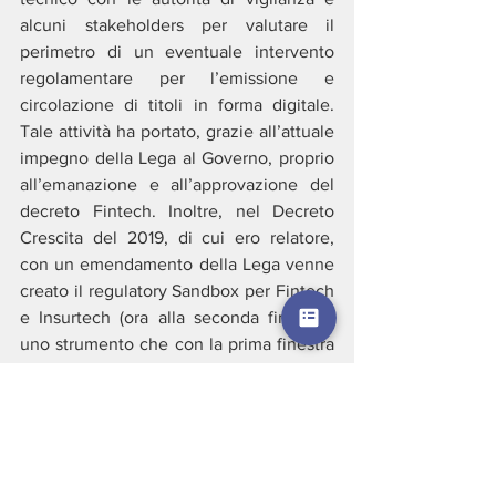
alcuni stakeholders per valutare il 
perimetro di un eventuale intervento 
regolamentare per l’emissione e 
circolazione di titoli in forma digitale. 
Tale attività ha portato, grazie all’attuale 
impegno della Lega al Governo, proprio 
all’emanazione e all’approvazione del 
decreto Fintech. Inoltre, nel Decreto 
Crescita del 2019, di cui ero relatore, 
con un emendamento della Lega venne 
creato il regulatory Sandbox per Fintech 
e Insurtech (ora alla seconda finestra), 
uno strumento che con la prima finestra 
ha consentito a diverse startup e società 
più mature di rimanere in Italia a 
realizzare i propri progetti, arrestando il 
flusso in uscita dall’Italia verso geografie 
con norme e fondi che consentono un 