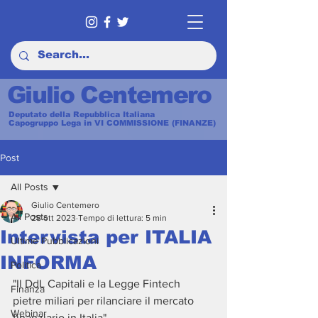
Giulio Centemero
Deputato della Repubblica Italiana
Capogruppo Lega in VI COMMISSIONE (FINANZE)
Post
All Posts
Giulio Centemero
All Posts
28 ott 2023
Tempo di lettura: 5 min
Intervista per ITALIA
Ultime Pubblicazioni
INFORMA
Politica
"Il DdL Capitali e la Legge Fintech 
Finanza
pietre miliari per rilanciare il mercato 
Webinar
finanziario in Italia"